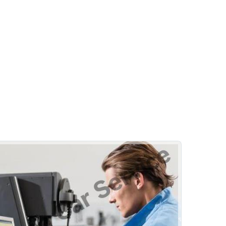
Oto Fren Sistemleri
Fren İnovasyonları
Fren Onarımı
Keleşler Bosch Car Service
Diğer Hizmetlerimiz
Oto Cam Filmi
Rehber
Klima
Egzoz Emisyon
Emniyet Sistemleri
Vale
Silecek Değişimi