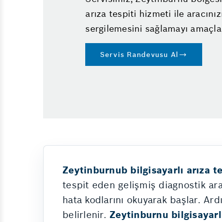
Rot Balans
arıza tespiti hizmeti ile aracını
sergilemesini sağlamayı amaçla
Servis Randevusu Al
Zeytinburnub bilgisayarlı arıza t
tespit eden gelişmiş diagnostik ara
hata kodlarını okuyarak başlar. Ard
belirlenir.
Zeytinburnu bilgisayarlı