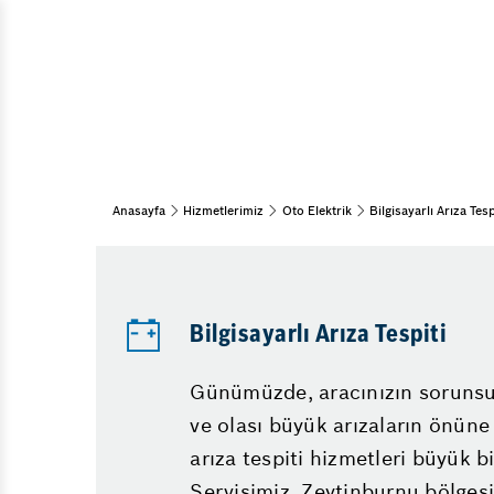
Oto Cam
Araç Bakım & Onarım
Esenler 
Periyodik Bakım
Oto Detaylı Temizlik
Hibrit A
Bahar Bakımı
Klima G
Kış Bakımı
ABS Bey
15 Adım Kontrol
Anasayfa
Hizmetlerimiz
Oto Elektrik
Bilgisayarlı Arıza Tesp
Direksi
Oto Elektrik
Bayramp
Elektronik Arıza Tespiti
Bilgisayarlı Arıza Tespiti
Bilgisayarlı Arıza Tespiti
Günümüzde, aracınızın sorunsu
ve olası büyük arızaların önüne 
arıza tespiti hizmetleri büyük 
Oto Lastik
Servisimiz, Zeytinburnu bölgesi